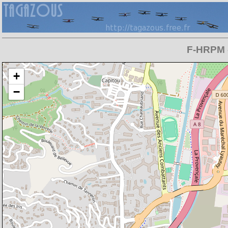
F-HRPM 
Chargement de la carte en cours
+
−