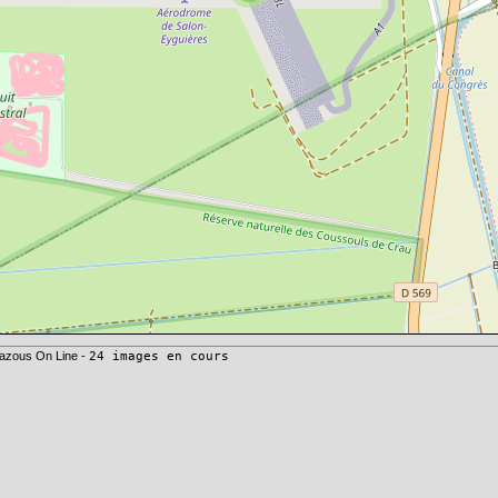
azous On Line -
24 images en cours