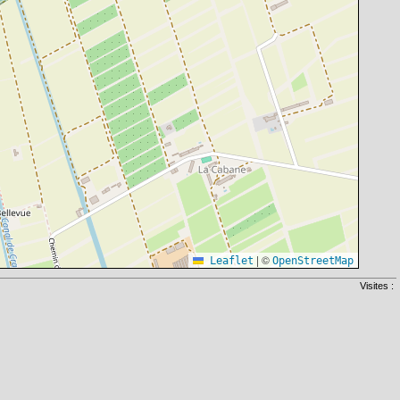
|
©
Leaflet
OpenStreetMap
Visites :