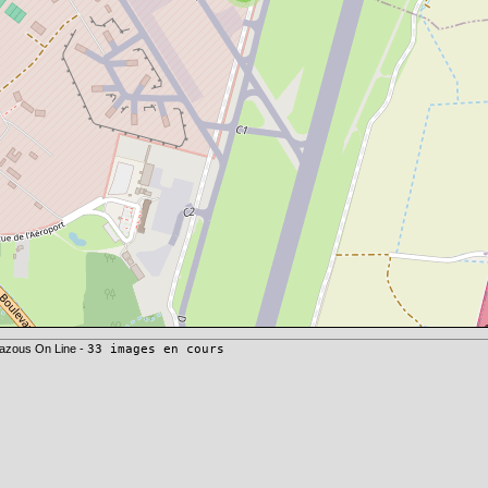
azous On Line -
33 images en cours