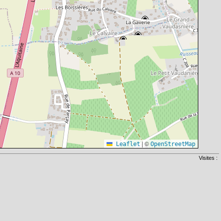
|
©
Leaflet
OpenStreetMap
Visites :