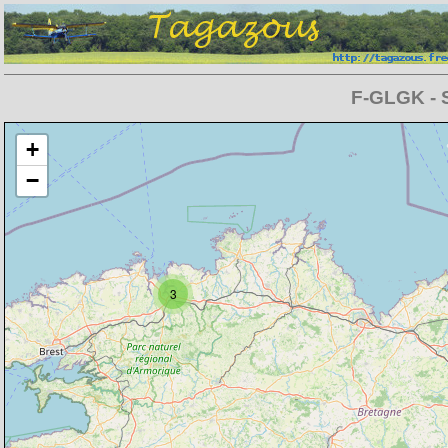
F-GLGK - S
Chargement de la carte en cours
+
−
3