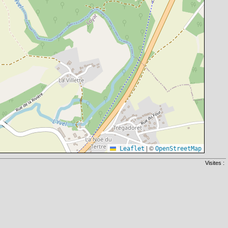
|
©
Leaflet
OpenStreetMap
Visites :