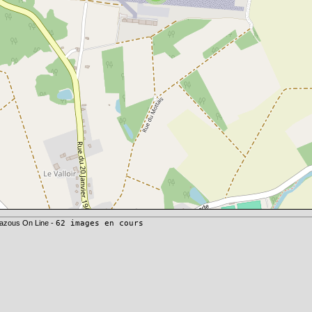
azous On Line -
62 images en cours