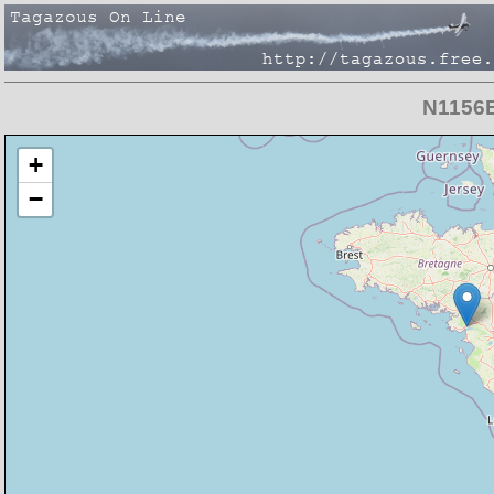
N1156B
Chargement de la carte en cours
+
−