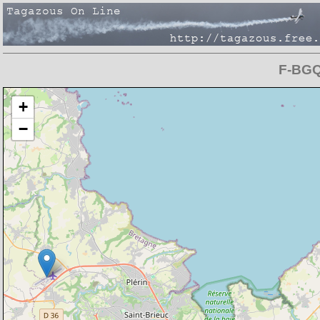
F-BGQC
Chargement de la carte en cours
+
−