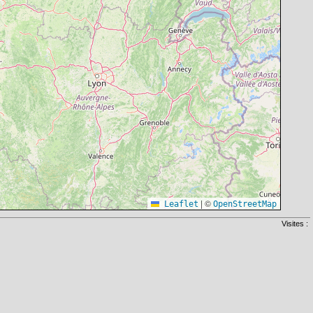
|
©
Leaflet
OpenStreetMap
Visites :