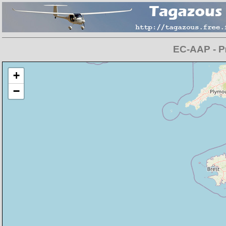
EC-AAP - Pi
Chargement de la carte en cours
+
−