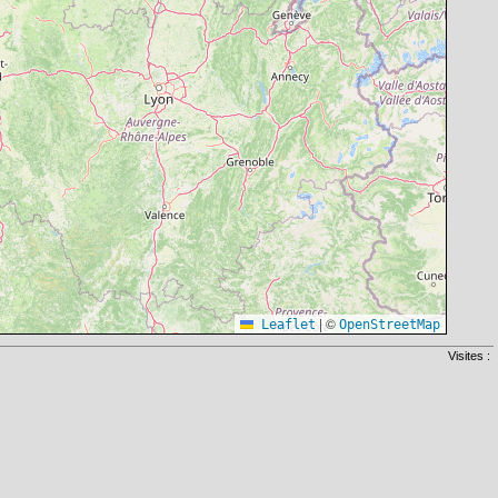
|
©
Leaflet
OpenStreetMap
Visites :