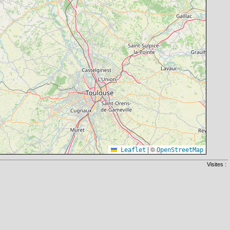
|
©
Leaflet
OpenStreetMap
Visites :