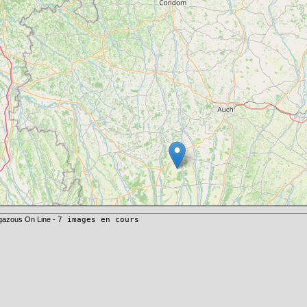
gazous On Line -
7 images en cours