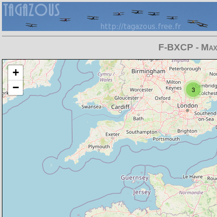
F-BXCP - Max
Chargement de la carte en cours
+
−
3