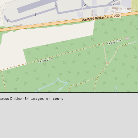
azous On Line -
34 images en cours