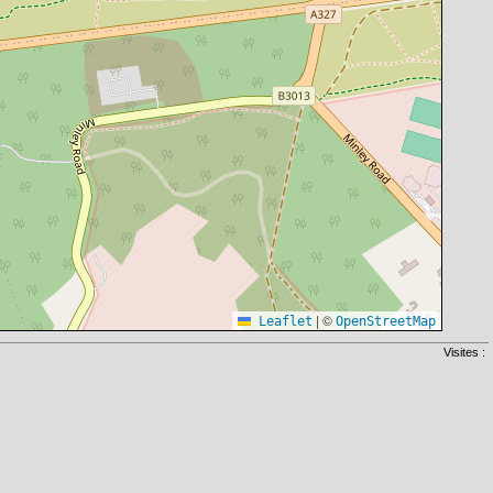
|
©
Leaflet
OpenStreetMap
Visites :