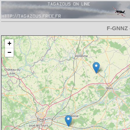
F-GNNZ -
Chargement de la carte en cours
+
−