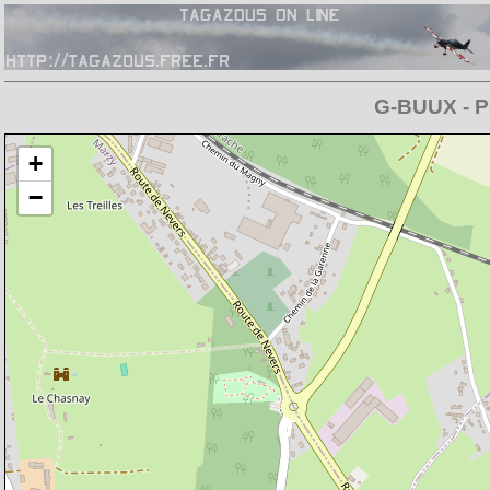
G-BUUX - Pi
Chargement de la carte en cours
+
−