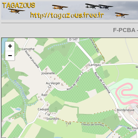
F-PCBA -
Chargement de la carte en cours
+
−