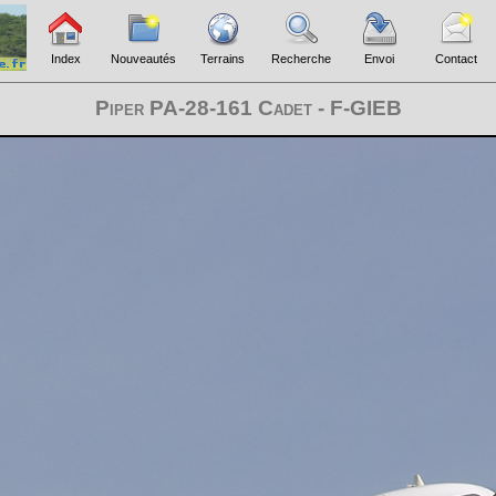
Index
Nouveautés
Terrains
Recherche
Envoi
Contact
Piper PA-28-161 Cadet - F-GIEB