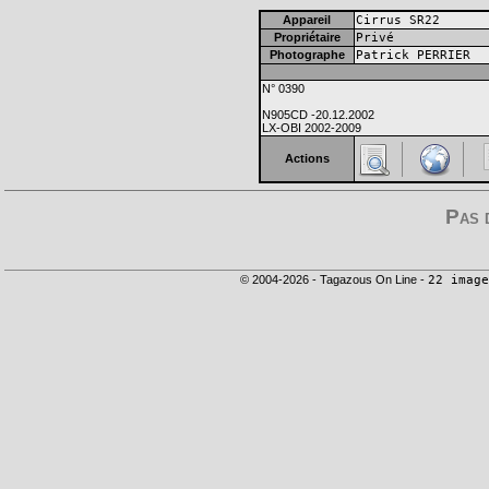
Appareil
Cirrus SR22
Propriétaire
Privé
Photographe
Patrick PERRIER
N° 0390
N905CD -20.12.2002
LX-OBI 2002-2009
Actions
Pas 
© 2004-2026 - Tagazous On Line -
22 image