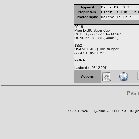
Appareil
Piper PA-19 Super
Propriétaire
Piper Is Fun - PI
Photographe
Delehelle Eric
PA 19
Piper L-18C Super Cub
PA-18 Super Cub 95 for MDAP.
DGAC N° 18-1384 (Cellule ?)
1952
USA 51-15462 ( Joe Baugher)
ALAT 01.1952-1962
F-BPIF
Lasbordes 06.12.2011-
Actions
Pas 
© 2004-2026 - Tagazous On Line -
50 image