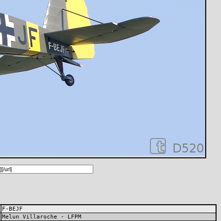
F-BEJF
Melun Villaroche - LFPM