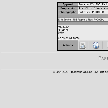
Appareil
Socata MS 893 Ral
Propriétaire
Air Club Blois Ve
Photographe
Patrick PERRIER
Et le Jonker JS3 Rapture Res F-CAJH.
MS 893 A
N° 11476
1970
ACBV 01.02.2005-
Actions
Pas 
© 2004-2026 - Tagazous On Line -
32 image