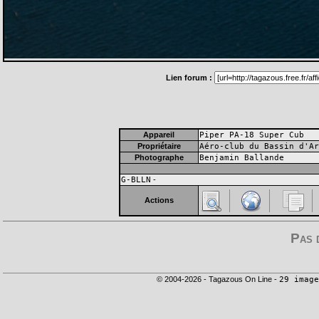
Lien forum :
Appareil
Piper PA-18 Super Cub
Propriétaire
Aéro-club du Bassin d'Ar
Photographe
Benjamin Ballande
G-BLLN
-
Actions
Pas 
© 2004-2026 - Tagazous On Line -
29 image