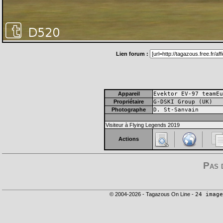
Lien forum :
Appareil
Evektor EV-97 teamEu
Propriétaire
G-DSKI Group (UK)
Photographe
D. St-Sanvain
Visiteur à Flying Legends 2019
Actions
Pas 
© 2004-2026 - Tagazous On Line -
24 image