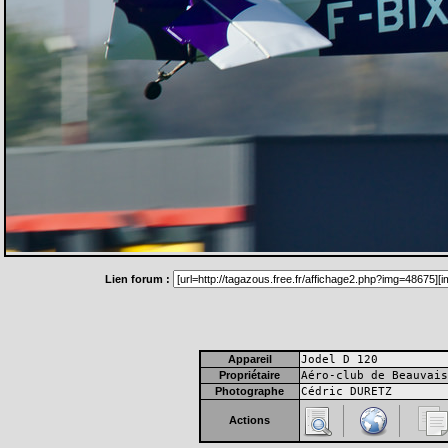
Lien forum :
Appareil
Jodel D 120
Propriétaire
Aéro-club de Beauvais
Photographe
Cédric DURETZ
Actions