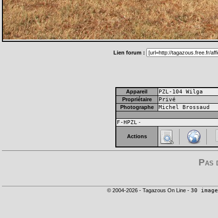
Lien forum :
Appareil
PZL-104 Wilga
Propriétaire
Privé
Photographe
Michel Brossaud
F-HPZL
-
Actions
Pas 
© 2004-2026 - Tagazous On Line -
30 image