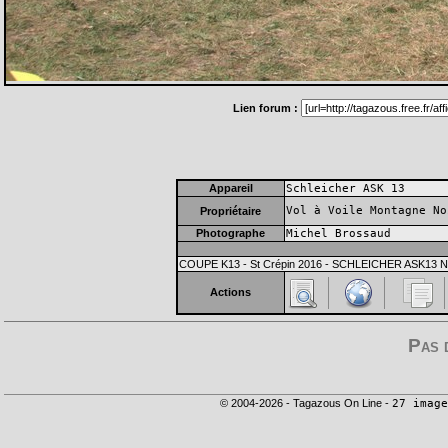
Lien forum :
Appareil
Schleicher ASK 13
Vol à Voile Montagne No
Propriétaire
Photographe
Michel Brossaud
COUPE K13 - St Crépin 2016 - SCHLEICHER ASK13 N
Actions
Pas 
© 2004-2026 - Tagazous On Line -
27 image