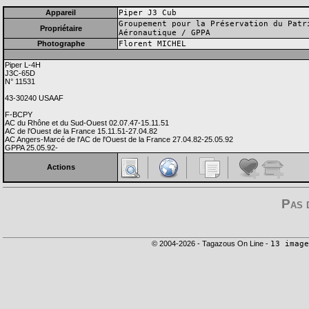
Appareil
Piper J3 Cub
Groupement pour la Préservation du Patr
Propriétaire
Aéronautique / GPPA
Photographe
Florent MICHEL
Piper L-4H
J3C-65D
N° 11531
43-30240 USAAF
F-BCPY
AC du Rhône et du Sud-Ouest 02.07.47-15.11.51
AC de l'Ouest de la France 15.11.51-27.04.82
AC Angers-Marcé de l'AC de l'Ouest de la France 27.04.82-25.05.92
GPPA 25.05.92-
Actions
Pas 
© 2004-2026 - Tagazous On Line -
13 image