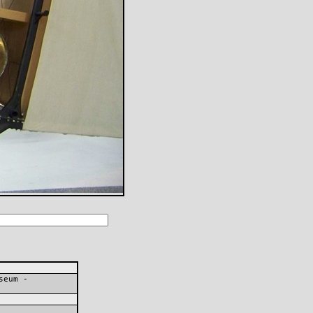
seum -