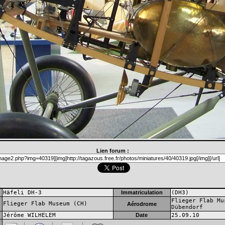
Lien forum :
Häfeli DH-3
Immatriculation
(DH3)
Flieger Flab Mu
Flieger Flab Museum (CH)
Aérodrome
Dübendorf
Jérôme WILHELEM
Date
25.09.10