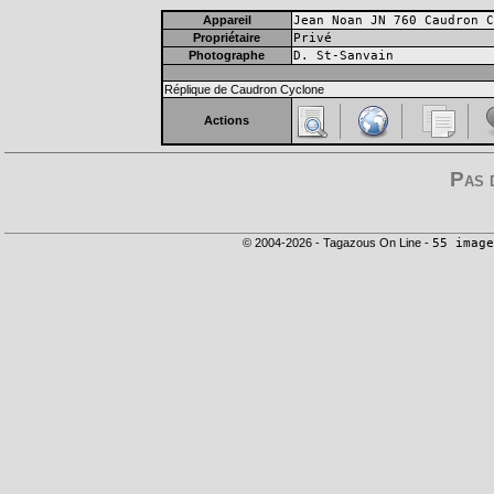
Appareil
Jean Noan JN 760 Caudron C
Propriétaire
Privé
Photographe
D. St-Sanvain
Réplique de Caudron Cyclone
Actions
Pas 
© 2004-2026 - Tagazous On Line -
55 image