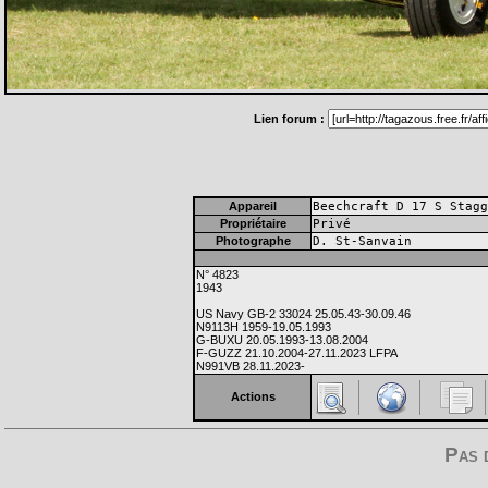
Lien forum :
Appareil
Beechcraft D 17 S Stagg
Propriétaire
Privé
Photographe
D. St-Sanvain
N° 4823
1943
US Navy GB-2 33024 25.05.43-30.09.46
N9113H 1959-19.05.1993
G-BUXU 20.05.1993-13.08.2004
F-GUZZ 21.10.2004-27.11.2023 LFPA
N991VB 28.11.2023-
Actions
Pas 