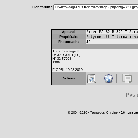
Lien forum :
Appareil
Piper PA-32 R-301 T Sara
Propriétaire
Polyconsult Internationa
Photographe
JP
Turbo Saratoga II
PA 32 R 301 T(TC)
N° 32-57098
1999
F-GPBI -19.08.2019
Actions
Pas 
© 2004-2026 - Tagazous On Line -
18 image