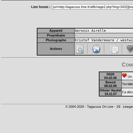
Lien forum :
Appareil
Aeronix Airelle
Propriétaire
-
Photographe
Kristof Vandermoere / westwi
Actions
Comm
D520
Un d
04.02.06
Benoit
Terriiiii
08.02.06
Olivier Vaudel
Ca décol
19.11.07
© 2004-2026 - Tagazous On Line -
20 image