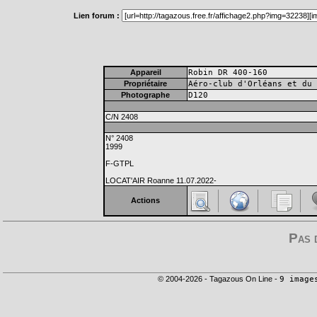
Lien forum :
Appareil
Robin DR 400-160
Propriétaire
Aéro-club d'Orléans et du 
Photographe
D120
C/N 2408
N° 2408
1999
F-GTPL
LOCAT'AIR Roanne 11.07.2022-
Actions
Pas 
© 2004-2026 - Tagazous On Line -
9 image