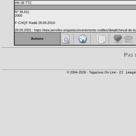
HK-36 TTC
N° 36.611
2000
F-CHQF Radié 28.09.2010-
28.05.2001 : https://bea.aero/les-enquetes/evenements-notifies/detail/cheval-de-boi
Actions
Pas 
© 2004-2026 - Tagazous On Line -
22 image