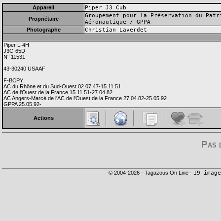
Appareil
Piper J3 Cub
Groupement pour la Préservation du Patr
Propriétaire
Aéronautique / GPPA
Photographe
Christian Laverdet
Piper L-4H
J3C-65D
N° 11531
43-30240 USAAF
F-BCPY
AC du Rhône et du Sud-Ouest 02.07.47-15.11.51
AC de l'Ouest de la France 15.11.51-27.04.82
AC Angers-Marcé de l'AC de l'Ouest de la France 27.04.82-25.05.92
GPPA 25.05.92-
Actions
Pas 
© 2004-2026 - Tagazous On Line -
19 image