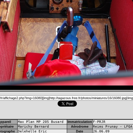
ppareil
Max Plan MP 205 Busard
Immatriculation
F-PRJR
priétaire
Marichy Bernard
Aérodrome
Reims Prunay - LFQA
tographe
Delehelle Eric
Date
26.06.09