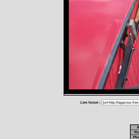
Lien forum :
A
Pro
Pho