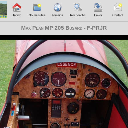
Index
Nouveautés
Terrains
Recherche
Envoi
Contact
Max Plan MP 205 Busard - F-PRJR