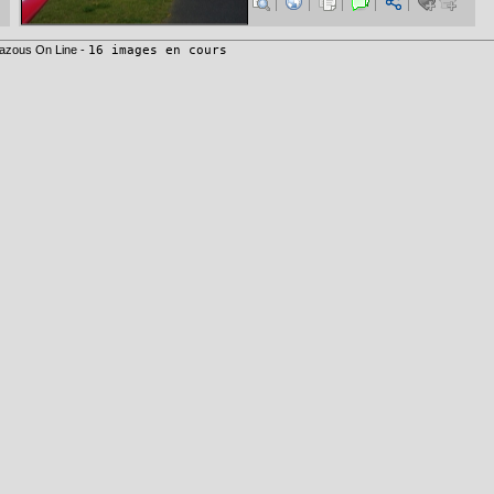
azous On Line -
16 images en cours