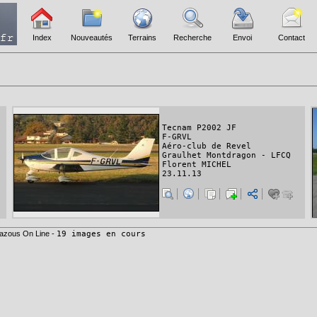
Index
Nouveautés
Terrains
Recherche
Envoi
Contact
Tecnam P2002 JF
F-GRVL
Aéro-club de Revel
Graulhet Montdragon - LFCQ
Florent MICHEL
23.11.13
azous On Line -
19 images en cours