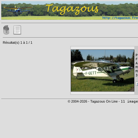
Résultat(s) 1 à 1 / 1
P
F
A
M
M
3
© 2004-2026 - Tagazous On Line -
11 image