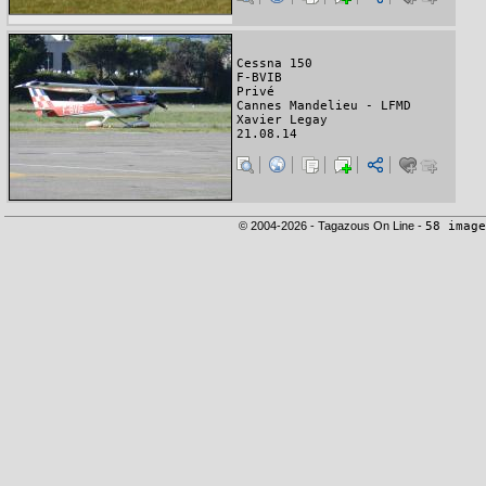
Cessna 150
F-BVIB
Privé
Cannes Mandelieu - LFMD
Xavier Legay
21.08.14
© 2004-2026 - Tagazous On Line -
58 image