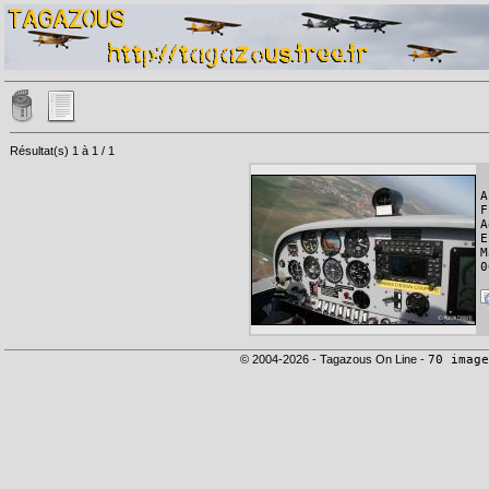
Résultat(s) 1 à 1 / 1
A
F
A
E
M
0
© 2004-2026 - Tagazous On Line -
70 image