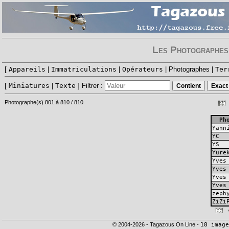
Les Photographes 
[
Appareils
|
Immatriculations
|
Opérateurs
| Photographes |
Ter
[
Miniatures
|
Texte
]
Filtrer :
Photographe(s) 801 à 810 / 810
Ph
Yann
YC
YS
Yure
Yves
Yves
Yves
Yves
zeph
ZiZi
© 2004-2026 - Tagazous On Line -
18 image