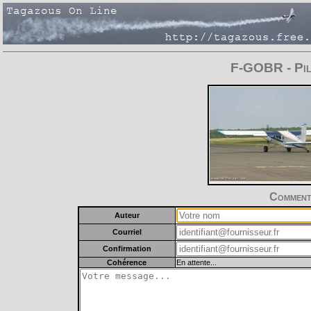
F-GOBR - Pil
Commente
Auteur
Courriel
Confirmation
Cohérence
En attente...