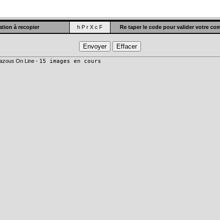
tion à recopier
h P r X c F
Re taper le code pour valider votre c
azous On Line -
15 images en cours