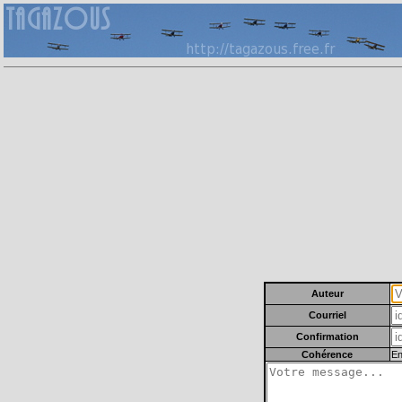
Auteur
Courriel
Confirmation
Cohérence
En