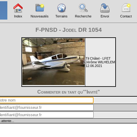
Index
Nouveautés
Terrains
Recherche
Envoi
Contact
F-PNSD - Jodel DR 1054
Til Châtel - LFET
Jérôme WILHELEM
12.06.2021
Commenter en tant qu'"Invité"
 attente...