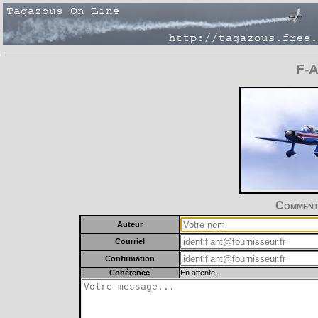
F-A
Commente
Auteur
Courriel
Confirmation
Cohérence
En attente...