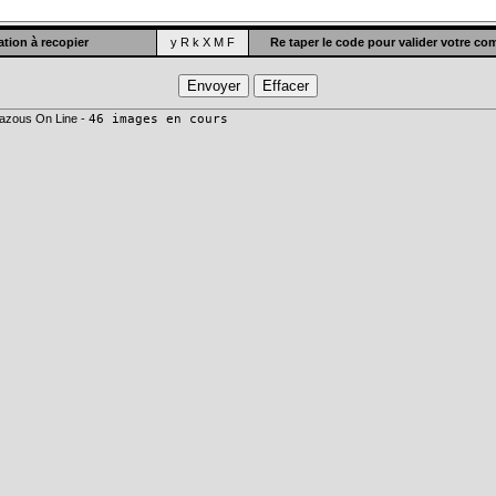
tion à recopier
y R k X M F
Re taper le code pour valider votre c
azous On Line -
46 images en cours