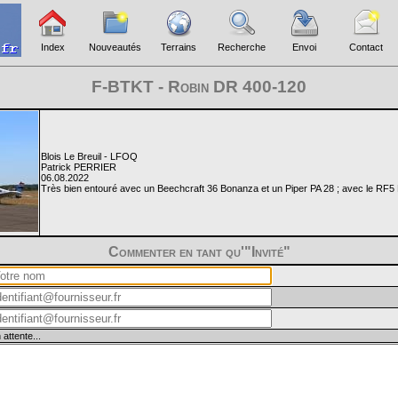
Index
Nouveautés
Terrains
Recherche
Envoi
Contact
F-BTKT - Robin DR 400-120
Blois Le Breuil - LFOQ
Patrick PERRIER
06.08.2022
Très bien entouré avec un Beechcraft 36 Bonanza et un Piper PA 28 ; avec le RF5 D-
Commenter en tant qu'"Invité"
 attente...