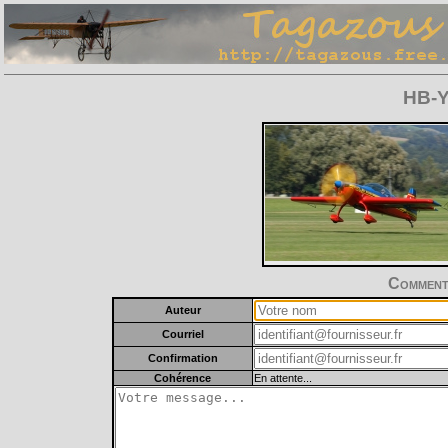
HB-Y
Commente
Auteur
Courriel
Confirmation
Cohérence
En attente...