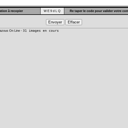
tion à recopier
W E 9 d L Q
Re taper le code pour valider votre c
azous On Line -
31 images en cours