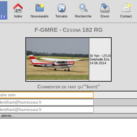
Index
Nouveautés
Terrains
Recherche
Envoi
Contact
F-GMRE - Cessna 182 RG
St-Yan - LFLN
Delehelle Eric
14.06.2014
Commenter en tant qu'"Invité"
 attente...