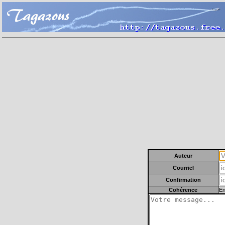
Auteur
Courriel
Confirmation
Cohérence
En