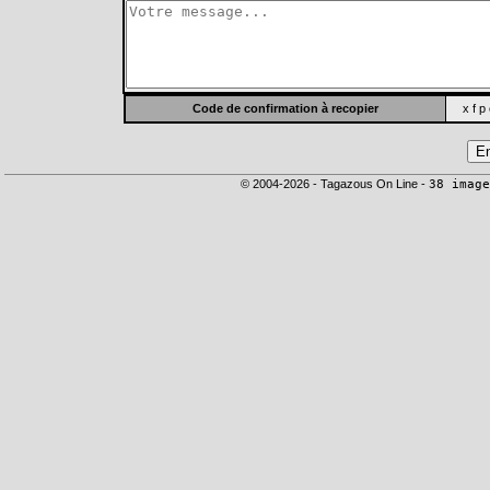
Code de confirmation à recopier
x f p
© 2004-2026 - Tagazous On Line -
38 image