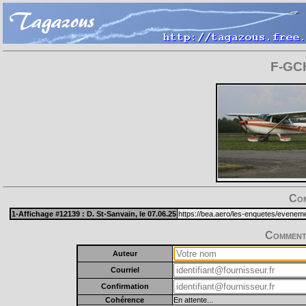
F-GCH
Com
1-Affichage #12139 :
D. St-Sanvain
, le 07.06.25
https://bea.aero/les-enquetes/eveneme
Commente
Auteur
Courriel
Confirmation
Cohérence
En attente...