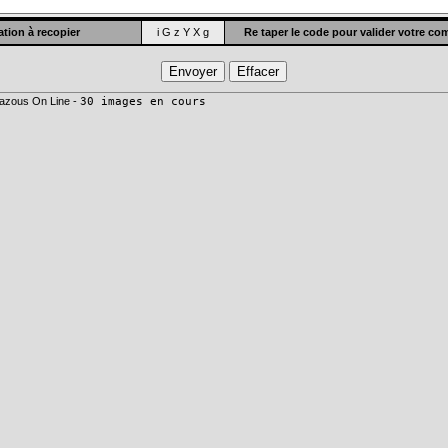
tion à recopier
i G z Y X g
Re taper le code pour valider votre c
azous On Line -
30 images en cours