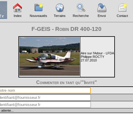
Index
Nouveautés
Terrains
Recherche
Envoi
Contact
F-GEIS - Robin DR 400-120
Aire sur l'Adour - LFDA
Philippe ROCTY
27.07.2010
Commenter en tant qu'"Invité"
 attente...