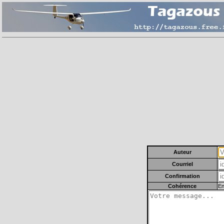
Auteur
Courriel
Confirmation
Cohérence
En